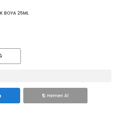
İK BOYA 25ML
e
Hemen Al