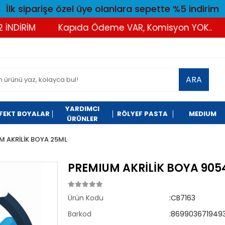
İlk siparişe özel üye olanlara sepette %5 indirim
İRİM
Kapıda Ödeme VAR, Komisyon YOK..
Tü
ARA
YARDIMCI
FEKT BOYALAR
RÖLYEF PASTA
MEDIUM
ÜRÜNLER
M AKRİLİK BOYA 25ML
PREMIUM AKRİLİK BOYA 9054
Ürün Kodu
:CB7163
Barkod
:8699036719493