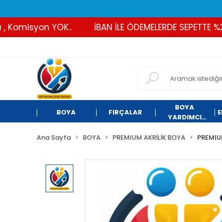
omisyon YOK..
İBAN İLE ÖDEMELERDE SEPETTE %2 İND
BOYA
BOYA
FIRÇALAR
E
YARDIMCI
ÜRÜNLER
Ana Sayfa
BOYA
PREMIUM AKRİLİK BOYA
PREMIU