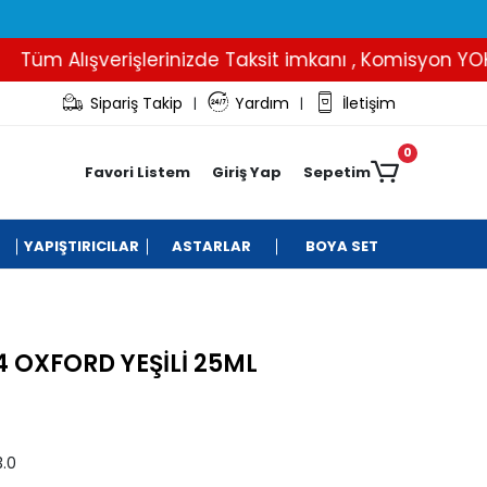
m Alışverişlerinizde Taksit imkanı , Komisyon YOK..
Sipariş Takip
Yardım
İletişim
|
|
0
Favori Listem
Giriş Yap
Sepetim
YAPIŞTIRICILAR
ASTARLAR
BOYA SET
 OXFORD YEŞİLİ 25ML
.0