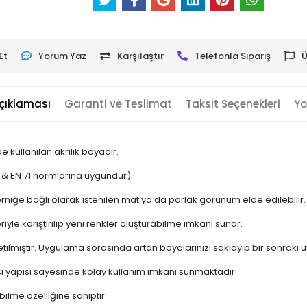
Et
Yorum Yaz
Karşılaştır
Telefonla Sipariş
Ü
çıklaması
Garanti ve Teslimat
Taksit Seçenekleri
Yo
 kullanılan akrilik boyadır.
 & EN 71 normlarına uygundur).
erniğe bağlı olarak istenilen mat ya da parlak görünüm elde edilebilir.
iyle karıştırılıp yeni renkler oluşturabilme imkanı sunar.
retilmiştir. Uygulama sorasında artan boyalarınızı saklayıp bir sonraki
i yapısı sayesinde kolay kullanım imkanı sunmaktadır.
ilme özelliğine sahiptir.