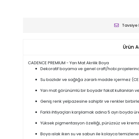
Tavsiye 
Ürün A
CADENCE PREMIUM - Yarı Mat Akrilik Boya
Dekoratif boyama ve genel craft/hobi projelerinde
Su bazlıdır ve sağlığa zararlı madde içermez (CE
Yarı mat görünümlü bir boyadır fakat kullanılan v
Geniş renk yelpazesine sahiptir ve renkler birbirler
Farklı ihtiyaçları karşılamak adına 5 ayrı boyda ü
Yüksek pigmentasyon özelliği, pürüzsüz ve krems
Boya ıslak iken su ve sabun ile kolayca temizleneb