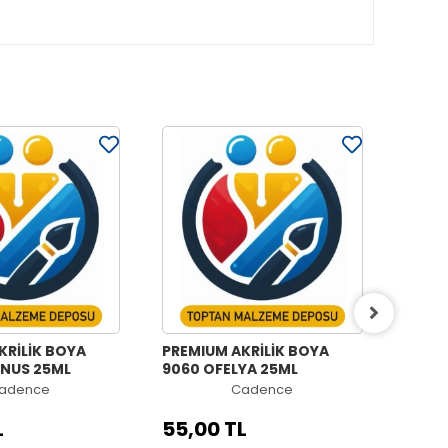
KRİLİK BOYA
PREMIUM AKRİLİK BOYA
PREMI
NUS 25ML
9060 OFELYA 25ML
9058 
adence
Cadence
L
55,00 TL
55,0