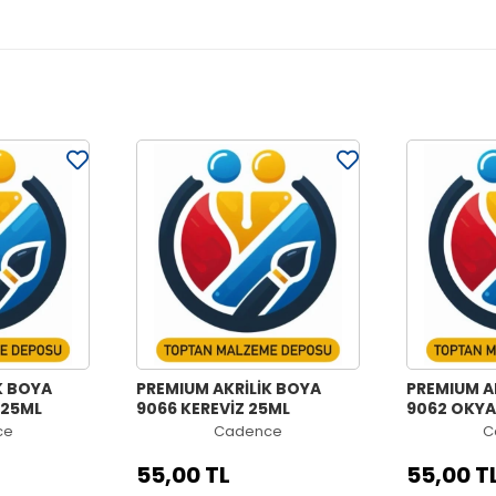
K BOYA
PREMIUM AKRİLİK BOYA
PREMIUM A
 25ML
9066 KEREVİZ 25ML
9062 OKYA
ce
Cadence
C
55,00 TL
55,00 T