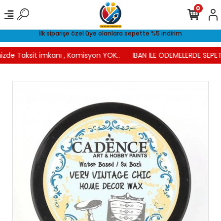
0
İlk siparişe özel üye olanlara sepette %5 indirim
izde Taksit imkanı , Komisyon YOK..
İBAN İLE ÖDEMELERDE SEPETT