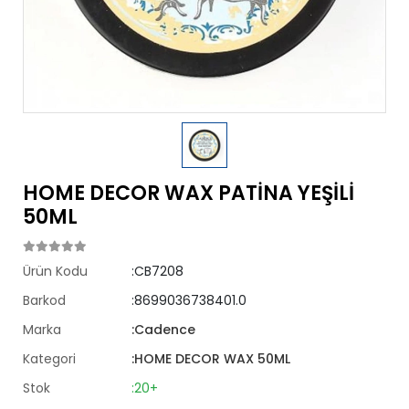
HOME DECOR WAX PATİNA YEŞİLİ
50ML
Ürün Kodu
:CB7208
Barkod
:8699036738401.0
Marka
:Cadence
Kategori
:HOME DECOR WAX 50ML
Stok
:20+