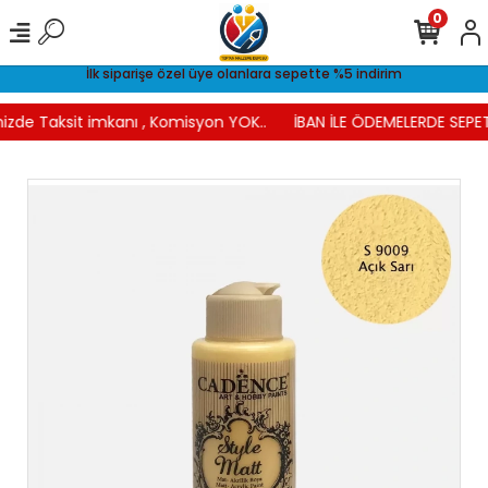
0
İlk siparişe özel üye olanlara sepette %5 indirim
izde Taksit imkanı , Komisyon YOK..
İBAN İLE ÖDEMELERDE SEPET