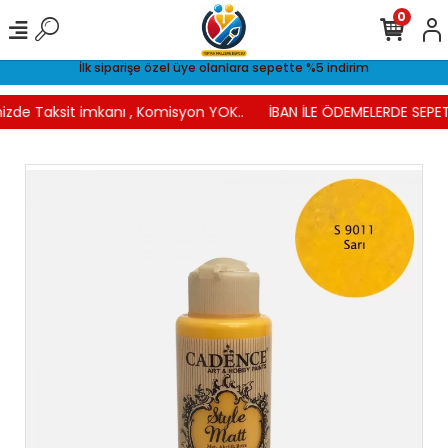
0
İlk siparişe özel üye olanlara sepette %5 indirim
izde Taksit imkanı , Komisyon YOK..
İBAN İLE ÖDEMELERDE SEPET