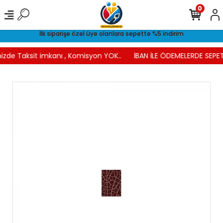
0
İlk siparişe özel üye olanlara sepette %5 indirim
izde Taksit imkanı , Komisyon YOK..
İBAN İLE ÖDEMELERDE SEPET