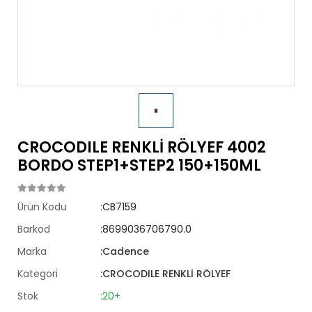
CROCODILE RENKLİ RÖLYEF 4002
BORDO STEP1+STEP2 150+150ML
Ürün Kodu
:CB7159
Barkod
:8699036706790.0
Marka
:Cadence
Kategori
:CROCODILE RENKLİ RÖLYEF
Stok
:20+