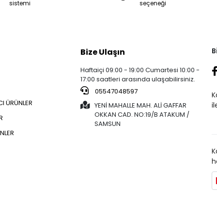
sistemi
seçeneği
B
Bize Ulaşın
Haftaiçi 09:00 - 19:00 Cumartesi 10:00 -
17:00 saatleri arasında ulaşabilirsiniz.
05547048597
K
CI ÜRÜNLER
i
YENİ MAHALLE MAH. ALİ GAFFAR
OKKAN CAD. NO:19/B ATAKUM /
R
SAMSUN
NLER
K
h