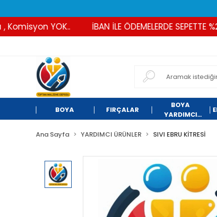
Komisyon YOK..
İBAN İLE ÖDEMELERDE SEPETTE %2 İN
BOYA
BOYA
FIRÇALAR
E
YARDIMCI
ÜRÜNLER
Ana Sayfa
YARDIMCI ÜRÜNLER
SIVI EBRU KİTRESİ