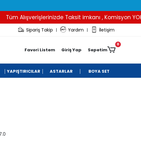
üm Alışverişlerinizde Taksit imkanı , Komisyon YOK..
Sipariş Takip
Yardım
İletişim
|
|
0
Favori Listem
Giriş Yap
Sepetim
YAPIŞTIRICILAR
ASTARLAR
BOYA SET
7.0