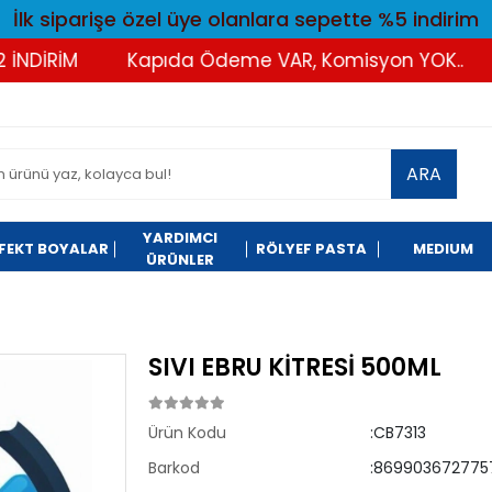
İlk siparişe özel üye olanlara sepette %5 indirim
DİRİM
Kapıda Ödeme VAR, Komisyon YOK..
T
ARA
YARDIMCI
FEKT BOYALAR
RÖLYEF PASTA
MEDIUM
ÜRÜNLER
SIVI EBRU KİTRESİ 500ML
Ürün Kodu
:CB7313
Barkod
:869903672775