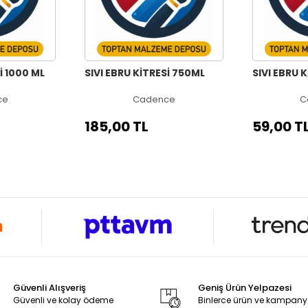
İ 1000 ML
SIVI EBRU KİTRESİ 750ML
SIVI EBRU 
ce
Cadence
C
185,00 TL
59,00 T
Güvenli Alışveriş
Geniş Ürün Yelpazesi
Güvenli ve kolay ödeme
Binlerce ürün ve kampan