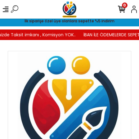
0
İlk siparişe özel üye olanlara sepette %5 indirim
izde Taksit imkanı , Komisyon YOK..
İBAN İLE ÖDEMELERDE SEPET