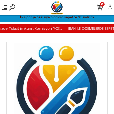
0
İlk siparişe özel üye olanlara sepette %5 indirim
izde Taksit imkanı , Komisyon YOK..
İBAN İLE ÖDEMELERDE SEPETT