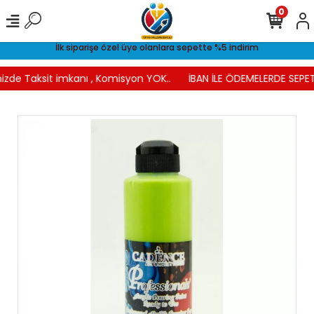
0
İlk siparişe özel üye olanlara sepette %5 indirim
izde Taksit imkanı , Komisyon YOK..
İBAN İLE ÖDEMELERDE SEPET