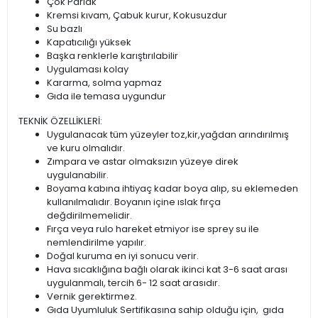
Çok Parlak
Kremsi kıvam, Çabuk kurur, Kokusuzdur
Su bazlı
Kapatıcılığı yüksek
Başka renklerle karıştırılabilir
Uygulaması kolay
Kararma, solma yapmaz
Gıda ile temasa uygundur
TEKNİK ÖZELLİKLERİ:
Uygulanacak tüm yüzeyler toz,kir,yağdan arındırılmış
ve kuru olmalıdır.
Zımpara ve astar olmaksızın yüzeye direk
uygulanabilir.
Boyama kabına ihtiyaç kadar boya alıp, su eklemeden
kullanılmalıdır. Boyanın içine ıslak fırça
değdirilmemelidir.
Fırça veya rulo hareket etmiyor ise sprey su ile
nemlendirilme yapılır.
Doğal kuruma en iyi sonucu verir.
Hava sıcaklığına bağlı olarak ikinci kat 3-6 saat arası
uygulanmalı, tercih 6- 12 saat arasıdır.
Vernik gerektirmez.
Gıda Uyumluluk Sertifikasına sahip olduğu için, gıda