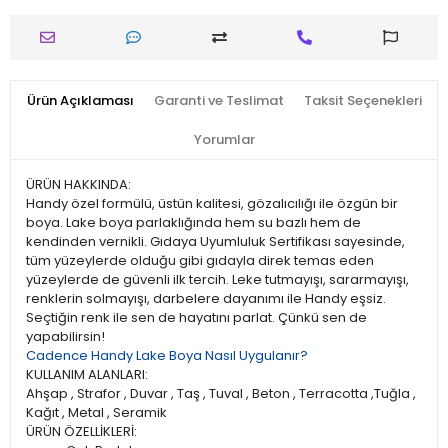
Ürün Açıklaması
Garanti ve Teslimat
Taksit Seçenekleri
Yorumlar
ÜRÜN HAKKINDA:
Handy özel formülü, üstün kalitesi, gözalıcılığı ile özgün bir
boya. Lake boya parlaklığında hem su bazlı hem de
kendinden vernikli. Gıdaya Uyumluluk Sertifikası sayesinde,
tüm yüzeylerde olduğu gibi gıdayla direk temas eden
yüzeylerde de güvenli ilk tercih. Leke tutmayışı, sararmayışı,
renklerin solmayışı, darbelere dayanımı ile Handy eşsiz.
Seçtiğin renk ile sen de hayatını parlat. Çünkü sen de
yapabilirsin!
Cadence Handy Lake Boya Nasıl Uygulanır?
KULLANIM ALANLARI:
Ahşap , Strafor , Duvar , Taş , Tuval , Beton , Terracotta ,Tuğla ,
Kağıt , Metal , Seramik
ÜRÜN ÖZELLİKLERİ: