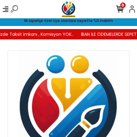
0
İlk siparişe özel üye olanlara sepette %5 indirim
izde Taksit imkanı , Komisyon YOK..
İBAN İLE ÖDEMELERDE SEPETT