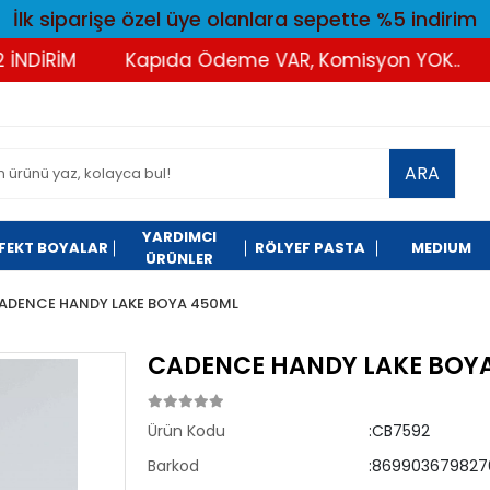
İlk siparişe özel üye olanlara sepette %5 indirim
RİM
Kapıda Ödeme VAR, Komisyon YOK..
Tüm
ARA
YARDIMCI
FEKT BOYALAR
RÖLYEF PASTA
MEDIUM
ÜRÜNLER
ADENCE HANDY LAKE BOYA 450ML
CADENCE HANDY LAKE BOYA 
Ürün Kodu
:CB7592
Barkod
:869903679827