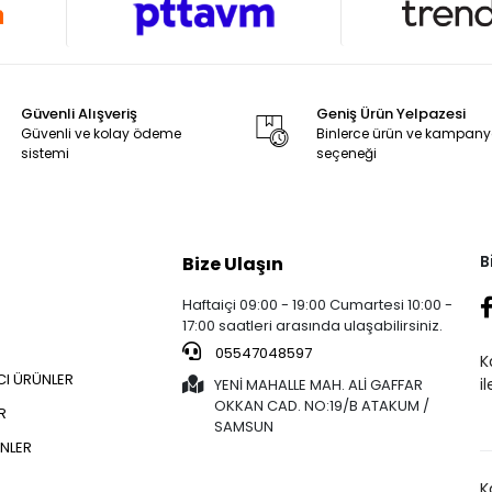
Güvenli Alışveriş
Geniş Ürün Yelpazesi
Güvenli ve kolay ödeme
Binlerce ürün ve kampan
sistemi
seçeneği
B
Bize Ulaşın
Haftaiçi 09:00 - 19:00 Cumartesi 10:00 -
17:00 saatleri arasında ulaşabilirsiniz.
05547048597
K
CI ÜRÜNLER
i
YENİ MAHALLE MAH. ALİ GAFFAR
OKKAN CAD. NO:19/B ATAKUM /
R
SAMSUN
NLER
K