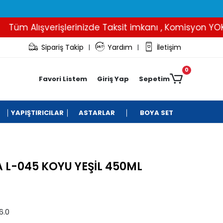
 Alışverişlerinizde Taksit imkanı , Komisyon YOK..
Sipariş Takip
Yardım
İletişim
|
|
0
Favori Listem
Giriş Yap
Sepetim
YAPIŞTIRICILAR
ASTARLAR
BOYA SET
L-045 KOYU YEŞİL 450ML
6.0