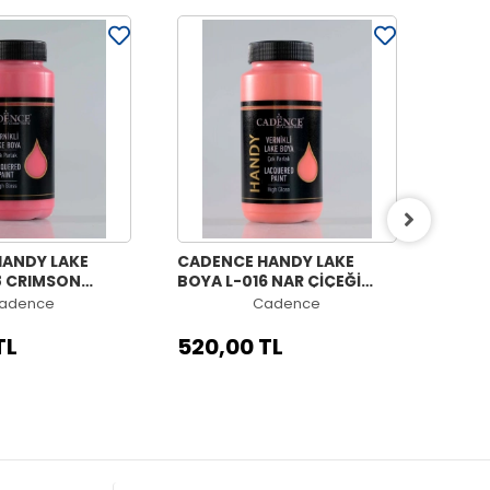
ANDY LAKE
CADENCE HANDY LAKE
CADE
8 CRIMSON
BOYA L-016 NAR ÇİÇEĞİ
BOYA 
0ML
450ML
450M
adence
Cadence
TL
520,00 TL
520