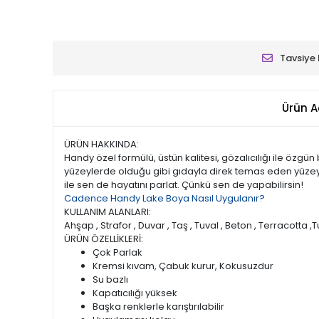
Tavsiye 
Ürün A
ÜRÜN HAKKINDA:
Handy özel formülü, üstün kalitesi, gözalıcılığı ile özg
yüzeylerde olduğu gibi gıdayla direk temas eden yüzeyler
ile sen de hayatını parlat. Çünkü sen de yapabilirsin!
Cadence Handy Lake Boya Nasıl Uygulanır?
KULLANIM ALANLARI:
Ahşap , Strafor , Duvar , Taş , Tuval , Beton , Terracotta ,
ÜRÜN ÖZELLİKLERİ:
Çok Parlak
Kremsi kıvam, Çabuk kurur, Kokusuzdur
Su bazlı
Kapatıcılığı yüksek
Başka renklerle karıştırılabilir