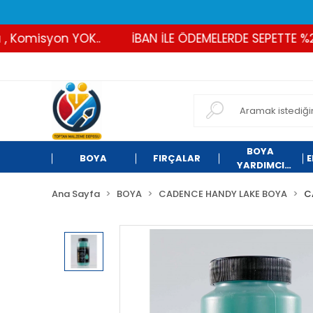
misyon YOK..
İBAN İLE ÖDEMELERDE SEPETTE %2 İNDİ
BOYA
BOYA
FIRÇALAR
E
YARDIMCI
ÜRÜNLER
Ana Sayfa
BOYA
CADENCE HANDY LAKE BOYA
C