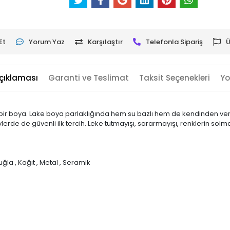
Et
Yorum Yaz
Karşılaştır
Telefonla Sipariş
Ü
çıklaması
Garanti ve Teslimat
Taksit Seçenekleri
Yo
ün bir boya. Lake boya parlaklığında hem su bazlı hem de kendinden ver
de de güvenli ilk tercih. Leke tutmayışı, sararmayışı, renklerin solma
Tuğla , Kağıt , Metal , Seramik