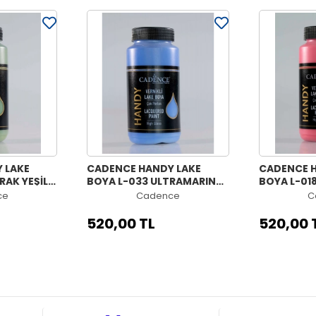
 LAKE
CADENCE HANDY LAKE
CADENCE H
RAK YEŞİLİ
BOYA L-033 ULTRAMARINE
BOYA L-01
MAVI 450ML
KIRMIZI 45
ce
Cadence
C
520,00 TL
520,00 