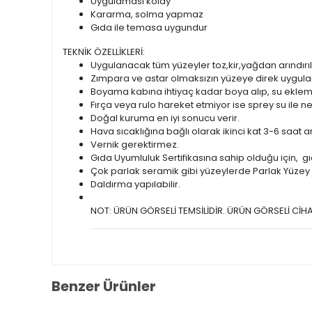
Uygulaması kolay
Kararma, solma yapmaz
Gıda ile temasa uygundur
TEKNİK ÖZELLİKLERİ:
Uygulanacak tüm yüzeyler toz,kir,yağdan arındırıl
Zımpara ve astar olmaksızın yüzeye direk uygulan
Boyama kabına ihtiyaç kadar boya alıp, su eklemed
Fırça veya rulo hareket etmiyor ise sprey su ile ne
Doğal kuruma en iyi sonucu verir.
Hava sıcaklığına bağlı olarak ikinci kat 3-6 saat ar
Vernik gerektirmez.
Gıda Uyumluluk Sertifikasına sahip olduğu için, gı
Çok parlak seramik gibi yüzeylerde Parlak Yüzey As
Daldırma yapılabilir.
NOT: ÜRÜN GÖRSELİ TEMSİLİDİR. ÜRÜN GÖRSELİ CİHA
Benzer Ürünler