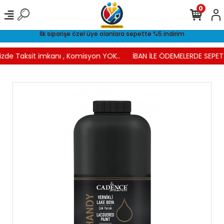
0
İlk siparişe özel üye olanlara sepette %5 indirim
izde Taksit imkanı , Komisyon YOK..
İBAN İLE ÖDEMELERDE SEPETT