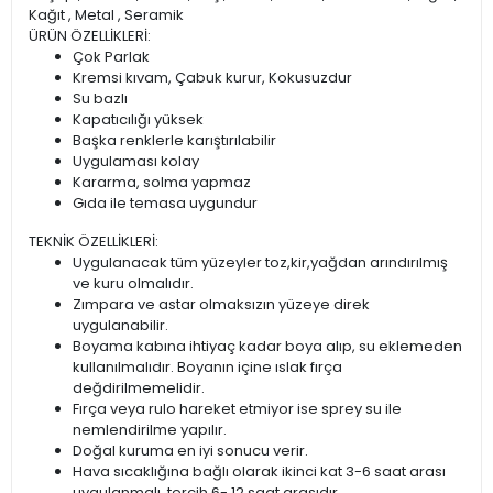
Kağıt , Metal , Seramik
ÜRÜN ÖZELLİKLERİ:
Çok Parlak
Kremsi kıvam, Çabuk kurur, Kokusuzdur
Su bazlı
Kapatıcılığı yüksek
Başka renklerle karıştırılabilir
Uygulaması kolay
Kararma, solma yapmaz
Gıda ile temasa uygundur
TEKNİK ÖZELLİKLERİ:
Uygulanacak tüm yüzeyler toz,kir,yağdan arındırılmış
ve kuru olmalıdır.
Zımpara ve astar olmaksızın yüzeye direk
uygulanabilir.
Boyama kabına ihtiyaç kadar boya alıp, su eklemeden
kullanılmalıdır. Boyanın içine ıslak fırça
değdirilmemelidir.
Fırça veya rulo hareket etmiyor ise sprey su ile
nemlendirilme yapılır.
Doğal kuruma en iyi sonucu verir.
Hava sıcaklığına bağlı olarak ikinci kat 3-6 saat arası
uygulanmalı, tercih 6- 12 saat arasıdır.