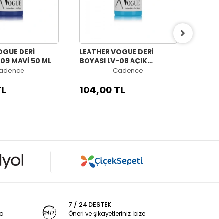
OGUE DERİ
LEATHER VOGUE DERİ
LEATH
09 MAVİ 50 ML
BOYASI LV-08 AÇIK
BOYAS
TURKUAZ 50 ML
adence
Cadence
TL
104,00 TL
104,
7 / 24 DESTEK
ya
Öneri ve şikayetlerinizi bize