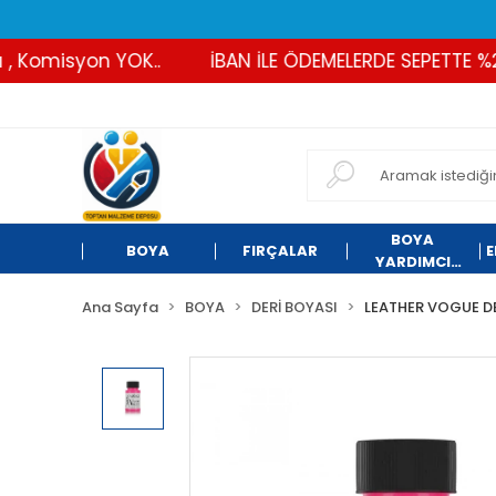
Komisyon YOK..
İBAN İLE ÖDEMELERDE SEPETTE %2 İN
BOYA
BOYA
FIRÇALAR
E
YARDIMCI
ÜRÜNLER
Ana Sayfa
BOYA
DERİ BOYASI
LEATHER VOGUE DE