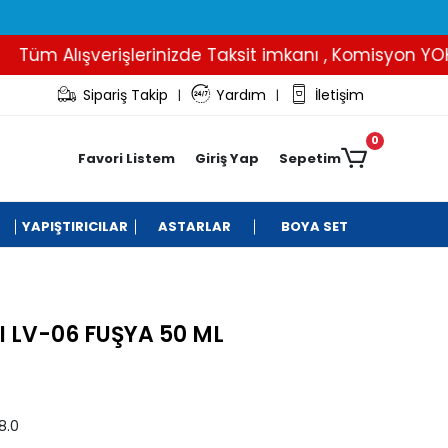
üm Alışverişlerinizde Taksit imkanı , Komisyon YOK..
Sipariş Takip
Yardım
İletişim
|
|
0
Favori Listem
Giriş Yap
Sepetim
YAPIŞTIRICILAR
ASTARLAR
BOYA SET
 LV-06 FUŞYA 50 ML
8.0