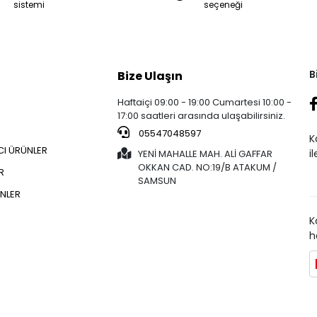
sistemi
seçeneği
B
Bize Ulaşın
Haftaiçi 09:00 - 19:00 Cumartesi 10:00 -
17:00 saatleri arasında ulaşabilirsiniz.
05547048597
K
CI ÜRÜNLER
i
YENİ MAHALLE MAH. ALİ GAFFAR
OKKAN CAD. NO:19/B ATAKUM /
R
SAMSUN
NLER
K
h