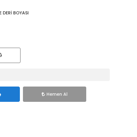
 DERİ BOYASI
e
Hemen Al