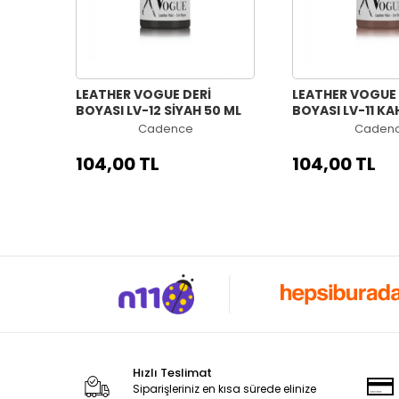
LEATHER VOGUE DERİ
LEATHER VOGUE 
BOYASI LV-12 SİYAH 50 ML
BOYASI LV-11 K
50 ML
Cadence
Caden
104,00 TL
104,00 TL
Hızlı Teslimat
Siparişleriniz en kısa sürede elinize