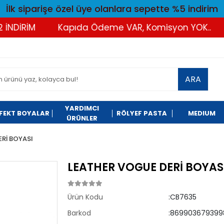
İlk siparişe özel üye olanlara sepette %5 indirim
DİRİM
Kapıda Ödeme VAR, Komisyon YOK..
T
ARA
YARDIMCI
FEKT BOYALAR
RÖLYEF PASTA
MEDIUM
ÜRÜNLER
Rİ BOYASI
LEATHER VOGUE DERİ BOYASI
Ürün Kodu
:CB7635
Barkod
:869903679399