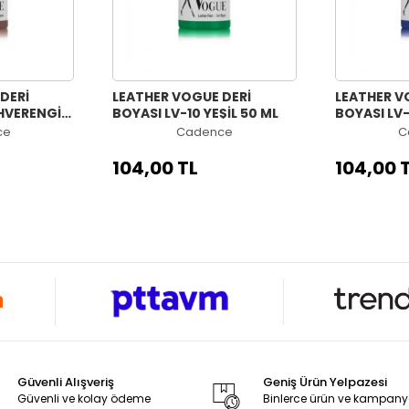
DERİ
LEATHER VOGUE DERİ
LEATHER V
AHVERENGİ
BOYASI LV-10 YEŞİL 50 ML
BOYASI LV-
ce
Cadence
C
104,00 TL
104,00 
Güvenli Alışveriş
Geniş Ürün Yelpazesi
Güvenli ve kolay ödeme
Binlerce ürün ve kampan