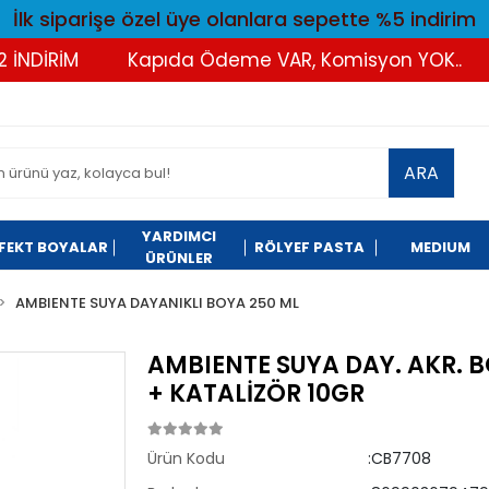
İlk siparişe özel üye olanlara sepette %5 indirim
İRİM
Kapıda Ödeme VAR, Komisyon YOK..
Tü
ARA
YARDIMCI
FEKT BOYALAR
RÖLYEF PASTA
MEDIUM
ÜRÜNLER
AMBIENTE SUYA DAYANIKLI BOYA 250 ML
AMBIENTE SUYA DAY. AKR. B
+ KATALİZÖR 10GR
Ürün Kodu
:CB7708