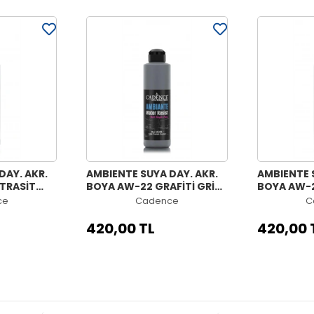
DAY. AKR.
AMBIENTE SUYA DAY. AKR.
AMBIENTE 
TRASİT
BOYA AW-22 GRAFİTİ GRİ
BOYA AW-2
KATALİZÖR
250ML + KATALİZÖR 10GR
250ML + K
ce
Cadence
C
420,00 TL
420,00 