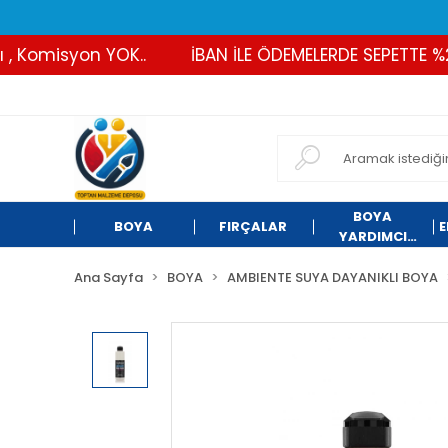
omisyon YOK..
İBAN İLE ÖDEMELERDE SEPETTE %2 İND
BOYA
BOYA
FIRÇALAR
E
YARDIMCI
ÜRÜNLER
Ana Sayfa
BOYA
AMBIENTE SUYA DAYANIKLI BOYA