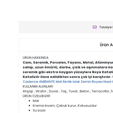
Tavsiye 
Ürün A
ÜRÜN HAKKINDA:
Cam, Seramik, Porselen, Fayans, Metal, Alüminyum 
sahip, uzun ömürlü, darbe, çizik ve aşınmalara ka
seramik gibi ekstra kaygan yüzeylere Boya Katalizö
Katalizör ilave edildikten sonra çok iyi karıştırıl
Cadence AMBIANTE Mat Akrilik Islak Zemin Boyası Nasıl 
KULLANIM ALANLARI:
Ahşap , Strafor , Duvar , Taş , Tuval , Beton , Terracotta ,T
ÜRÜN ÖZELLİKLERİ:
Mat
Kremsi kıvam, Çabuk kurur, Kokusuzdur
Su bazlı