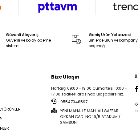
Güvenli Alışveriş
Geniş Ürün Yelpazesi
Güvenli ve kolay ödeme
Binlerce ürün ve kampan
sistemi
seçeneği
B
Bize Ulaşın
Haftaiçi 09:00 - 19:00 Cumartesi 10:00 -
17:00 saatleri arasında ulaşabilirsiniz.
05547048597
K
CI ÜRÜNLER
i
YENİ MAHALLE MAH. ALİ GAFFAR
OKKAN CAD. NO:19/B ATAKUM /
R
SAMSUN
NLER