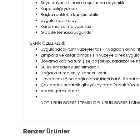
Suya dayanıklı, hava koşullarına dayanıklı
Kapatıcılığı yüksek
Başka renklerle karıştırılabilir
Uygulaması kolay
Kararma, solma yapmaz
Gıda ile temasa uygundur
TEKNİK ÖZELLİKLERİ:
Uygulanacak tüm yüzeyler toz,kir,yağdan arındırıl
Zımpara ve astar olmaksızın yüzeye direk uygulan
Boyama kabına tüm şişe boşaltılıp, katalizör ile hom
Su eklemeden kullanılmalıdır.
Doğal kuruma en iyi sonucu verir.
Hava sıcaklığına bağlı olarak ikinci kat 6-8 saat s
Çok parlak seramik gibi yüzeylerde Parlak Yüzey As
Vernik gerektirmez.
NOT: ÜRÜN GÖRSELİ TEMSİLİDİR. ÜRÜN GÖRSELİ CİHA
Benzer Ürünler