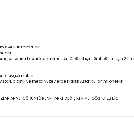
mış ve kuru olmalıdır.
abilir.
ojen olana kadar karıştırılmalıdır. (250 ml için 10ml, 500 ml için 20 ml 
onra uygulanabilir.
tarı, plastik ve metal yüzeylerde Plastik Astar kullanımı önerilir.
ZLAR ARASI GÖRÜNTÜ RENK FARKI, DEĞİŞİKLİK VS. GÖSTEREBİLİR.