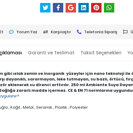
Et
Yorum Yaz
Karşılaştır
Telefonla Sipariş
Ü
çıklaması
Garanti ve Teslimat
Taksit Seçenekleri
Yo
gibi ıslak zemin ve inorganik yüzeyler için nano teknoloji il
rşı dayanıklı, sararmayan, leke tutmayan, su bazlı, örtücü, fır
r eklenerek su direnci arttırılır. 250 ml Ambiente Suya Dayanıkl
ır. Sağlığa zararlı madde içermez. CE & EN 71 normlarına uygundu
Uygulanır?
uğla , Kağıt , Metal , Seramik , Plastik , Polyester