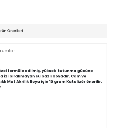
rün Önerileri
rumlar
e özel formüle edilmiş, yüksek tutunma gücüne
ça izi bırakmayan su bazlı boyadır. Cam ve
ı Mat Akrilik Boya için 10 gram Katalizör önerilir.
r.