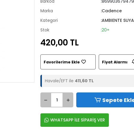
Barkod
:869903679479
Marka
:Cadence
Kategori
:AMBIENTE SUYA
Stok
:20+
420,00 TL
Favorilerime Ekle
Fiyat Alarmı
Havale/EFT ile
411,60 TL
Sepete Ekl
WHATSAPP İLE SİPARİŞ VER