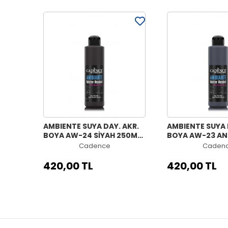
AMBIENTE SUYA DAY. AKR.
AMBIENTE SUYA 
BOYA AW-24 SİYAH 250ML
BOYA AW-23 AN
+ KATALİZÖR 10GR
SİYAH 250ML + 
Cadence
Caden
10GR
420,00 TL
420,00 TL