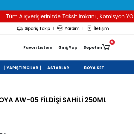
m Alışverişlerinizde Taksit imkanı , Komisyon YOK..
Sipariş Takip
Yardım
İletişim
|
|
0
Favori Listem
Giriş Yap
Sepetim
YAPIŞTIRICILAR
ASTARLAR
BOYA SET
OYA AW-05 FİLDİŞİ SAHİLİ 250ML