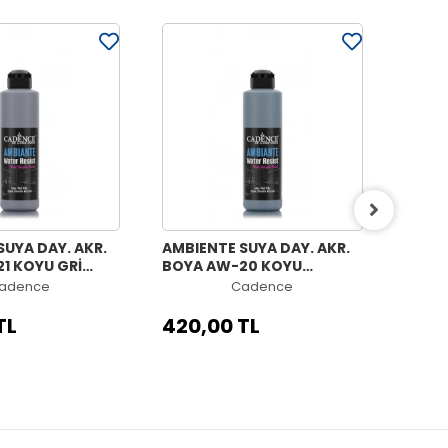
SUYA DAY. AKR.
AMBIENTE SUYA DAY. AKR.
AMBIE
1 KOYU GRİ
BOYA AW-20 KOYU
BOYA 
ATALİZÖR 10GR
ARDUVAZ GRİ 250ML +
250ML
adence
Cadence
KATALİZÖR 10GR
TL
420,00 TL
420