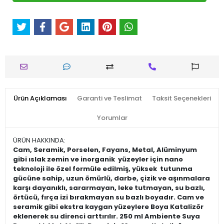
Ürün Açıklaması
Garanti ve Teslimat
Taksit Seçenekleri
Yorumlar
ÜRÜN HAKKINDA:
Cam, Seramik, Porselen, Fayans, Metal, Alüminyum
gibi ıslak zemin ve inorganik yüzeyler için nano
teknoloji ile özel formüle edilmiş, yüksek tutunma
gücüne sahip, uzun ömürlü, darbe, çizik ve aşınmalara
karşı dayanıklı, sararmayan, leke tutmayan, su bazlı,
örtücü, fırça izi bırakmayan su bazlı boyadır. Cam ve
seramik gibi ekstra kaygan yüzeylere Boya Katalizör
eklenerek su direnci arttırılır. 250 ml Ambiente Suya