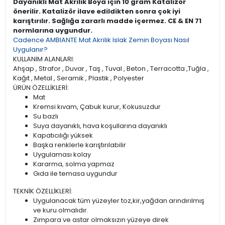
Dayanıklı Mat Akrilik Boya için 10 gram Katalizör
önerilir. Katalizör ilave edildikten sonra çok iyi
karıştırılır. Sağlığa zararlı madde içermez. CE & EN 71
normlarına uygundur.
Cadence AMBIANTE Mat Akrilik Islak Zemin Boyası Nasıl
Uygulanır?
KULLANIM ALANLARI:
Ahşap , Strafor , Duvar , Taş , Tuval , Beton , Terracotta ,Tuğla ,
Kağıt , Metal , Seramik , Plastik , Polyester
ÜRÜN ÖZELLİKLERİ:
Mat
Kremsi kıvam, Çabuk kurur, Kokusuzdur
Su bazlı
Suya dayanıklı, hava koşullarına dayanıklı
Kapatıcılığı yüksek
Başka renklerle karıştırılabilir
Uygulaması kolay
Kararma, solma yapmaz
Gıda ile temasa uygundur
TEKNİK ÖZELLİKLERİ:
Uygulanacak tüm yüzeyler toz,kir,yağdan arındırılmış
ve kuru olmalıdır.
Zımpara ve astar olmaksızın yüzeye direk