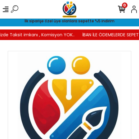
0
İlk siparişe özel üye olanlara sepette %5 indirim
izde Taksit imkanı , Komisyon YOK..
İBAN İLE ÖDEMELERDE SEPETT