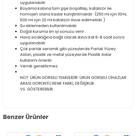
uygulanabilir.
Boyama kabına tüm şişe boşaltılıp, katalizör ile
homojen olana kadar karıştırılmalıdır. (250 ml için 10ml,
500 ml için 20 ml katalizör ilave edilmelidir.)
Su eklemeden kullanılmalıdır.
Doğal kuruma en iyi sonucu verir.
Hava sıcaklığına bağlı olarak ikinci kat 6-8 saat sonra
uygulanabilir.
Çok parlak seramik gibi yüzeylerde Parlak Yüzey
Astarı, plastik ve metal yüzeylerde Plastik Astar
kullanımı önerilir.
Vernik gerektirmez.
NOT: ÜRÜN GÖRSELİ TEMSİLİDİR. ÜRÜN GÖRSELİ CİHAZLAR
ARASI GÖRÜNTÜ RENK FARKI, DEĞİŞİKLİK
VS. GÖSTEREBİLİR.
Benzer Ürünler