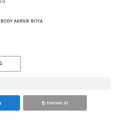
5.0
 BODY AKRİLİK BOYA
e
Hemen Al