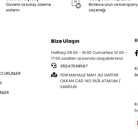
Güvenli ve kolay ödeme
Binlerce ürün ve kampan
sistemi
seçeneği
B
Bize Ulaşın
Haftaiçi 09:00 - 19:00 Cumartesi 10:00 -
17:00 saatleri arasında ulaşabilirsiniz.
05547048597
K
CI ÜRÜNLER
i
YENİ MAHALLE MAH. ALİ GAFFAR
OKKAN CAD. NO:19/B ATAKUM /
R
SAMSUN
NLER
K
h