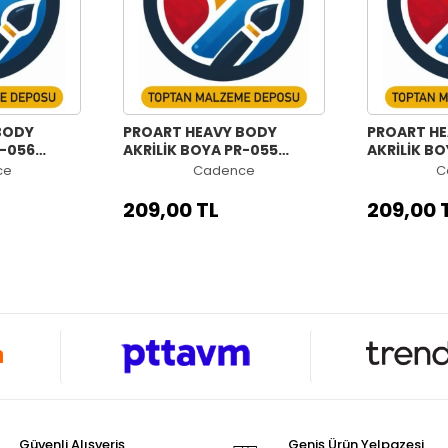
BODY
PROART HEAVY BODY
PROART H
R-056
AKRİLİK BOYA PR-055
AKRİLİK BO
NEKŞE
HAZERAN MORU 120ML
MAVİ 120M
ce
Cadence
C
209,00 TL
209,00 
Güvenli Alışveriş
Geniş Ürün Yelpazesi