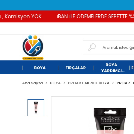
Komisyon YOK..
İBAN İLE ÖDEMELERDE SEPETTE %2 İN
BOYA
BOYA
FIRÇALAR
E
YARDIMCI
ÜRÜNLER
Ana Sayfa
BOYA
PROART AKRİLİK BOYA
PROART 