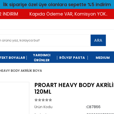
İlk siparişe özel üye olanlara sepette %5 indirim
DİRİM
Kapıda Ödeme VAR, Komisyon YOK..
T
ARA
YARDIMCI
FEKT BOYALAR
RÖLYEF PASTA
MEDIUM
ÜRÜNLER
HEAVY BODY AKRİLİK BOYA
PROART HEAVY BODY AKRİLİ
120ML
Ürün Kodu
:CB7866