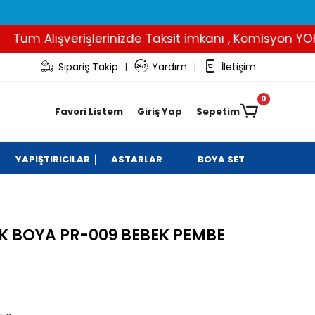
üm Alışverişlerinizde Taksit imkanı , Komisyon YOK..
Sipariş Takip
Yardım
İletişim
|
|
0
Favori Listem
Giriş Yap
Sepetim
YAPIŞTIRICILAR
ASTARLAR
BOYA SET
K BOYA PR-009 BEBEK PEMBE