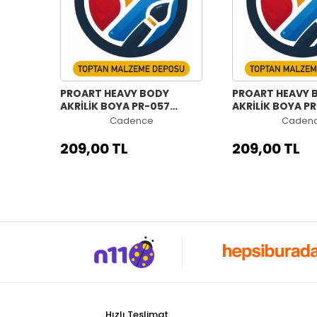
PROART HEAVY BODY
PROART HEAVY 
AKRİLİK BOYA PR-057
AKRİLİK BOYA P
KALICI KOYU YEŞİL 120ML
ULTRAMARİN ME
Cadence
Caden
120ML
209,00 TL
209,00 TL
Hızlı Teslimat