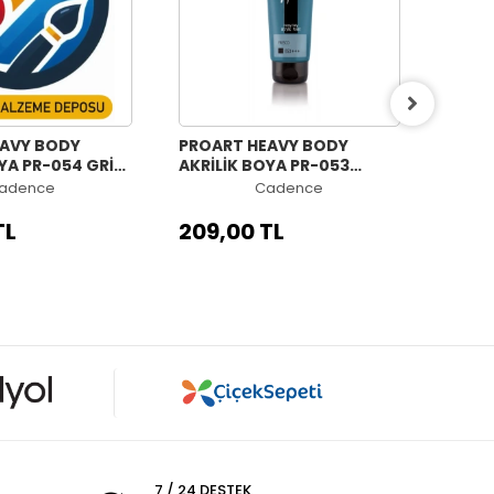
EAVY BODY
PROART HEAVY BODY
PROA
YA PR-054 GRİ
AKRİLİK BOYA PR-053
AKRİL
L
FRESCO 120ML
MAVİ 
adence
Cadence
TL
209,00 TL
209,
7 / 24 DESTEK