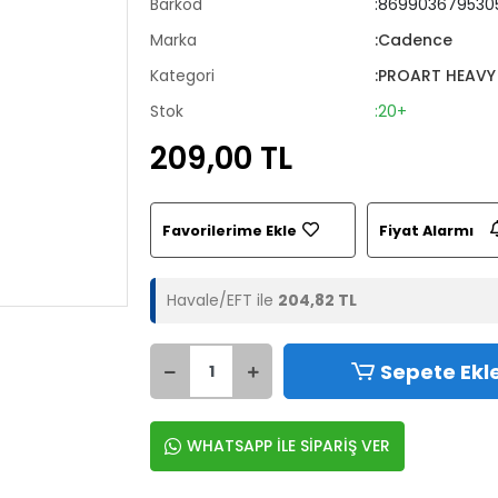
Barkod
:869903679530
Marka
:Cadence
Kategori
:PROART HEAVY
Stok
:20+
209,00 TL
Favorilerime Ekle
Fiyat Alarmı
Havale/EFT ile
204,82 TL
Sepete Ekl
WHATSAPP İLE SİPARİŞ VER