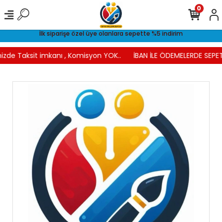
0
İlk siparişe özel üye olanlara sepette %5 indirim
izde Taksit imkanı , Komisyon YOK..
İBAN İLE ÖDEMELERDE SEPET