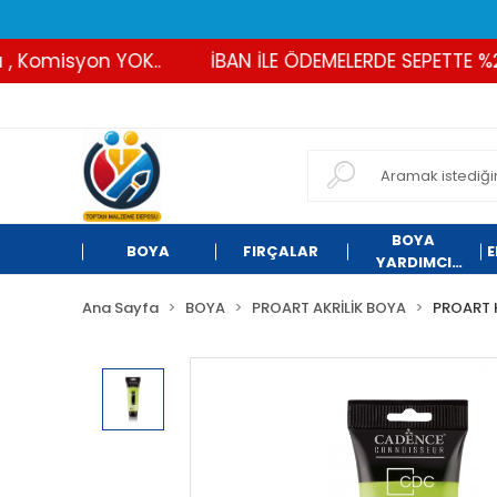
Komisyon YOK..
İBAN İLE ÖDEMELERDE SEPETTE %2 İN
BOYA
BOYA
FIRÇALAR
E
YARDIMCI
ÜRÜNLER
Ana Sayfa
BOYA
PROART AKRİLİK BOYA
PROART 