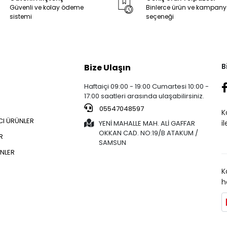
Güvenli ve kolay ödeme
Binlerce ürün ve kampan
sistemi
seçeneği
B
Bize Ulaşın
Haftaiçi 09:00 - 19:00 Cumartesi 10:00 -
17:00 saatleri arasında ulaşabilirsiniz.
05547048597
K
CI ÜRÜNLER
i
YENİ MAHALLE MAH. ALİ GAFFAR
OKKAN CAD. NO:19/B ATAKUM /
R
SAMSUN
NLER
K
h