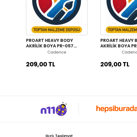
PROART HEAVY BODY
PROART HEAVY 
AKRİLİK BOYA PR-057
AKRİLİK BOYA P
KALICI KOYU YEŞİL 120ML
ULTRAMARİN ME
Cadence
Caden
120ML
209,00 TL
209,00 TL
Hızlı Teslimat