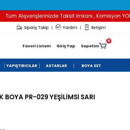
üm Alışverişlerinizde Taksit imkanı , Komisyon YOK..
Sipariş Takip
Yardım
İletişim
|
|
0
Favori Listem
Giriş Yap
Sepetim
YAPIŞTIRICILAR
ASTARLAR
BOYA SET
 BOYA PR-029 YEŞİLİMSİ SARI