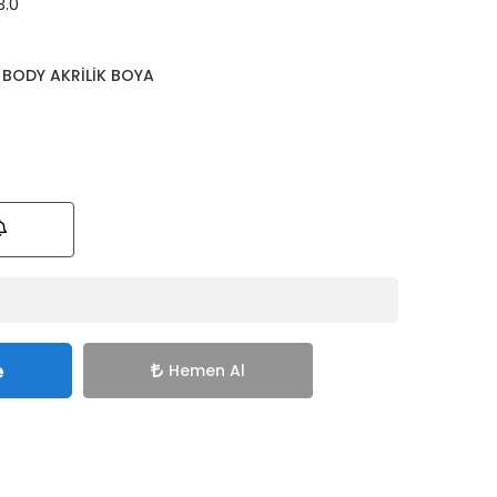
3.0
 BODY AKRİLİK BOYA
e
Hemen Al