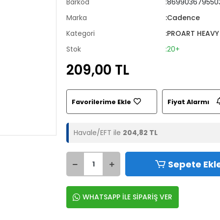
Barkod
:869903679550
Marka
:Cadence
Kategori
:PROART HEAVY
Stok
:20+
209,00 TL
Favorilerime Ekle
Fiyat Alarmı
Havale/EFT ile
204,82 TL
Sepete Ekl
WHATSAPP İLE SİPARİŞ VER