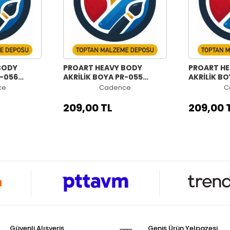
BODY
PROART HEAVY BODY
PROART H
R-056
AKRİLİK BOYA PR-055
AKRİLİK BO
NEKŞE
HAZERAN MORU 120ML
MAVİ 120M
ce
Cadence
C
209,00 TL
209,00 
Güvenli Alışveriş
Geniş Ürün Yelpazesi