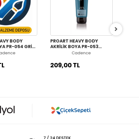
EAVY BODY
PROART HEAVY BODY
PROA
YA PR-054 GRİ
AKRİLİK BOYA PR-053
AKRİL
L
FRESCO 120ML
MAVİ 
adence
Cadence
TL
209,00 TL
209,
7 / 24 DESTEK