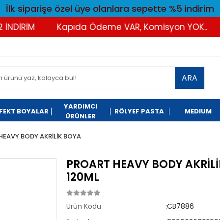
İlk siparişe özel üye olanlara sepette %5 indirim
DİRİM
Kapıda Ödeme VAR, Komisyon YOK..
T
ARA
YARDIMCI
FEKT BOYALAR
RÖLYEF PASTA
MEDIUM
ÜRÜNLER
HEAVY BODY AKRİLİK BOYA
PROART HEAVY BODY AKRİLİK
120ML
Ürün Kodu
:CB7886