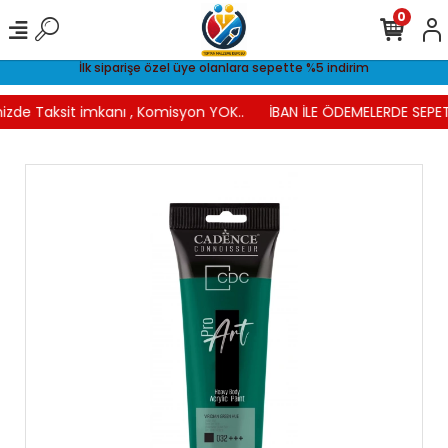
0
İlk siparişe özel üye olanlara sepette %5 indirim
izde Taksit imkanı , Komisyon YOK..
İBAN İLE ÖDEMELERDE SEPET