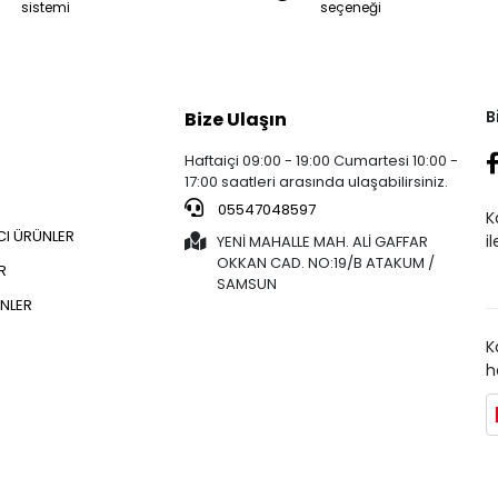
sistemi
seçeneği
B
Bize Ulaşın
Haftaiçi 09:00 - 19:00 Cumartesi 10:00 -
17:00 saatleri arasında ulaşabilirsiniz.
05547048597
K
CI ÜRÜNLER
i
YENİ MAHALLE MAH. ALİ GAFFAR
OKKAN CAD. NO:19/B ATAKUM /
R
SAMSUN
NLER
K
h