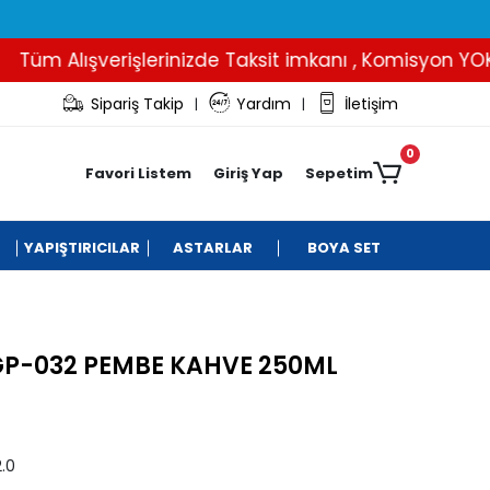
m Alışverişlerinizde Taksit imkanı , Komisyon YOK..
Sipariş Takip
Yardım
İletişim
|
|
0
Favori Listem
Giriş Yap
Sepetim
YAPIŞTIRICILAR
ASTARLAR
BOYA SET
GP-032 PEMBE KAHVE 250ML
.0