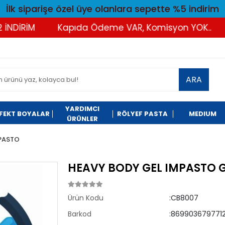
İlk siparişe özel üye olanlara sepette %5 indirim
İRİM
Kapıda Ödeme VAR, Komisyon YOK..
Tü
ARA
YARDIMCI
FEKT BOYALAR
RÖLYEF PASTA
MEDIUM
ÜRÜNLER
MPASTO
HEAVY BODY GEL IMPASTO 
Ürün Kodu
:CB8007
Barkod
:8699036797712