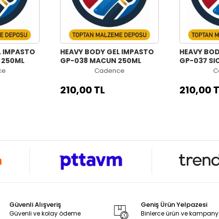
L IMPASTO
HEAVY BODY GEL IMPASTO
HEAVY BOD
 250ML
GP-038 MACUN 250ML
GP-037 SI
ce
Cadence
C
210,00 TL
210,00 
Güvenli Alışveriş
Geniş Ürün Yelpazesi
Güvenli ve kolay ödeme
Binlerce ürün ve kampan