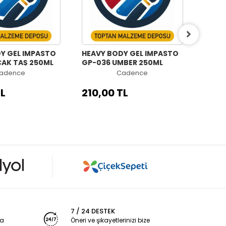
Y GEL IMPASTO
HEAVY BODY GEL IMPASTO
HEAV
CAK TAŞ 250ML
GP-036 UMBER 250ML
GP-0
adence
Cadence
TL
210,00 TL
210,
7 / 24 DESTEK
ya
Öneri ve şikayetlerinizi bize