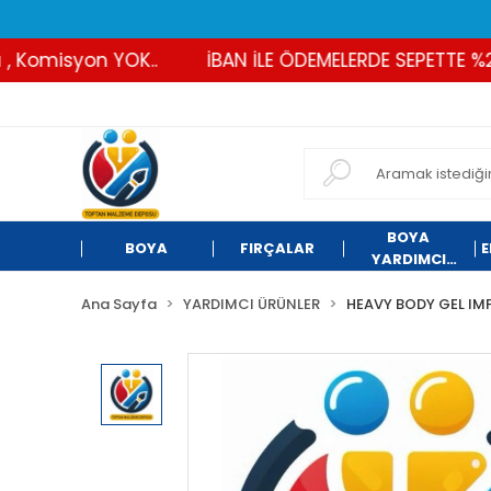
Komisyon YOK..
İBAN İLE ÖDEMELERDE SEPETTE %2 İND
BOYA
BOYA
FIRÇALAR
E
YARDIMCI
ÜRÜNLER
Ana Sayfa
YARDIMCI ÜRÜNLER
HEAVY BODY GEL I