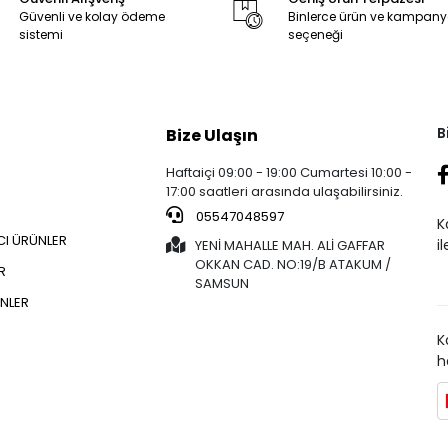
Güvenli ve kolay ödeme
Binlerce ürün ve kampan
sistemi
seçeneği
B
Bize Ulaşın
Haftaiçi 09:00 - 19:00 Cumartesi 10:00 -
17:00 saatleri arasında ulaşabilirsiniz.
05547048597
K
CI ÜRÜNLER
i
YENİ MAHALLE MAH. ALİ GAFFAR
OKKAN CAD. NO:19/B ATAKUM /
R
SAMSUN
NLER
K
h