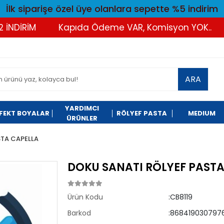
İlk siparişe özel üye olanlara sepette %5 indirim
DİRİM
Kapıda Ödeme VAR, Komisyon YOK..
T
ARA
YARDIMCI
FEKT BOYALAR
RÖLYEF PASTA
MEDIUM
ÜRÜNLER
STA CAPELLA
DOKU SANATI RÖLYEF PASTA
Ürün Kodu
:CB8119
Barkod
:8684190307976