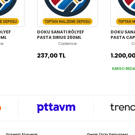
ÖLYEF
DOKU SANATI RÖLYEF
DOKU SANA
0ML
PASTA SIRIUS 250ML
PASTA CAP
ce
Cadence
C
237,00 TL
1.200,00
KARGO BED
Güvenli Alışveriş
Geniş Ürün Yelpazesi