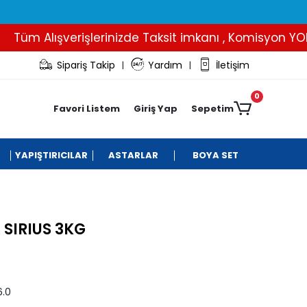
üm Alışverişlerinizde Taksit imkanı , Komisyon YOK..
Sipariş Takip
Yardım
İletişim
|
|
0
Favori Listem
Giriş Yap
Sepetim
YAPIŞTIRICILAR
ASTARLAR
BOYA SET
 SIRIUS 3KG
.0