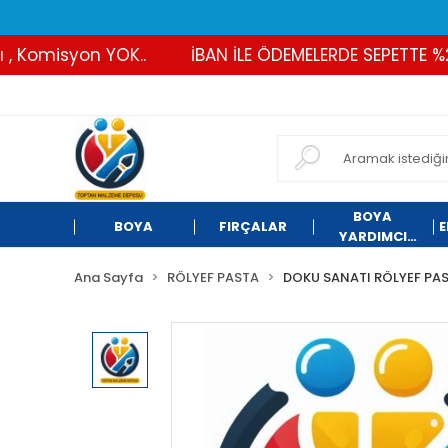
Komisyon YOK..
İBAN İLE ÖDEMELERDE SEPETTE %2 İN
BOYA
BOYA
FIRÇALAR
E
YARDIMCI
ÜRÜNLER
Ana Sayfa
RÖLYEF PASTA
DOKU SANATI RÖLYEF PA