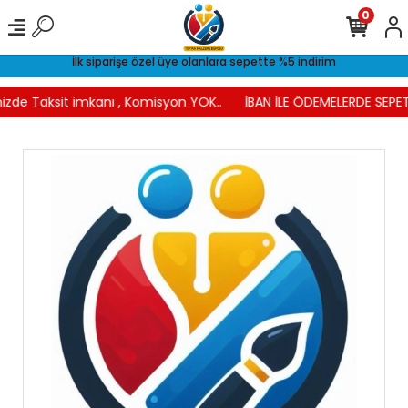
0
İlk siparişe özel üye olanlara sepette %5 indirim
izde Taksit imkanı , Komisyon YOK..
İBAN İLE ÖDEMELERDE SEPET