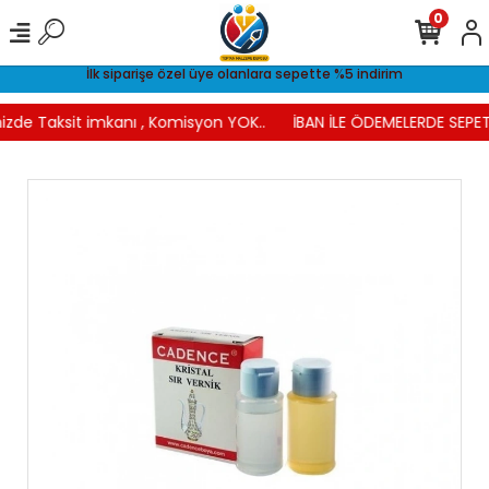
0
İlk siparişe özel üye olanlara sepette %5 indirim
izde Taksit imkanı , Komisyon YOK..
İBAN İLE ÖDEMELERDE SEPET