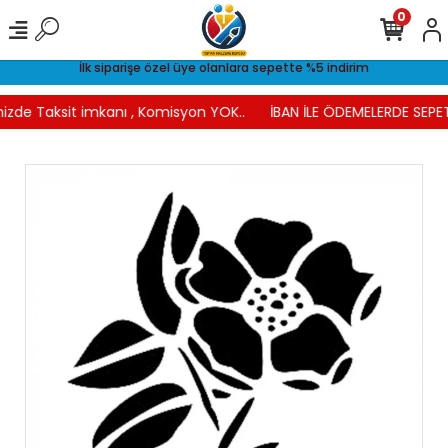
0
İlk siparişe özel üye olanlara sepette %5 indirim
nizde Taksit imkanı , Komisyon YOK..
İBAN İLE ÖDEMELERDE SEPET