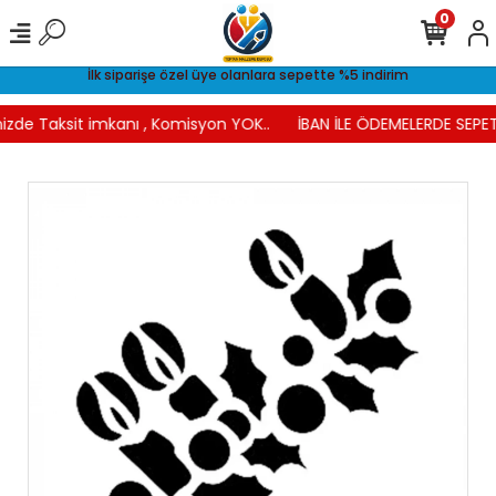
0
İlk siparişe özel üye olanlara sepette %5 indirim
izde Taksit imkanı , Komisyon YOK..
İBAN İLE ÖDEMELERDE SEPET