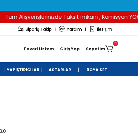
üm Alışverişlerinizde Taksit imkanı , Komisyon YOK..
Sipariş Takip
Yardım
İletişim
|
|
0
Favori Listem
Giriş Yap
Sepetim
YAPIŞTIRICILAR
ASTARLAR
BOYA SET
0
3.0