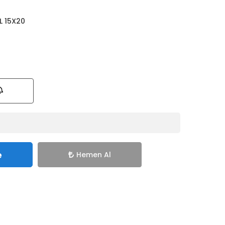
IL 15X20
e
Hemen Al