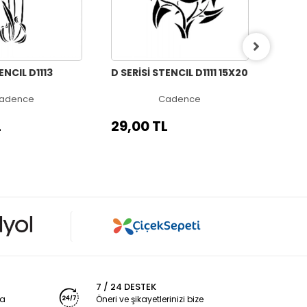
ENCIL D1113
D SERİSİ STENCIL D1111 15X20
D SER
15X20
adence
Cadence
L
29,00 TL
29,0
7 / 24 DESTEK
ya
Öneri ve şikayetlerinizi bize