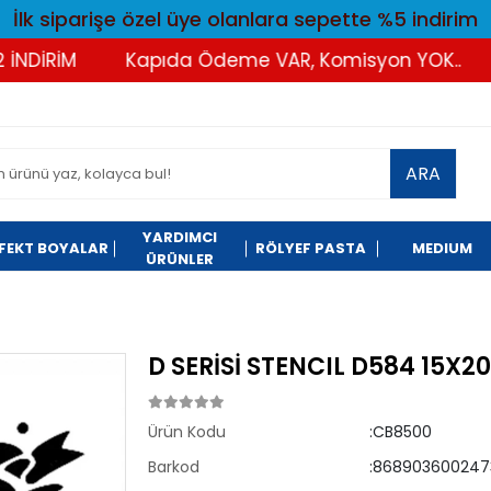
İlk siparişe özel üye olanlara sepette %5 indirim
DİRİM
Kapıda Ödeme VAR, Komisyon YOK..
T
ARA
YARDIMCI
FEKT BOYALAR
RÖLYEF PASTA
MEDIUM
ÜRÜNLER
D SERİSİ STENCIL D584 15X2
Ürün Kodu
:CB8500
Barkod
:868903600247