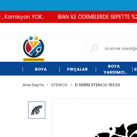
Komisyon YOK..
İBAN İLE ÖDEMELERDE SEPETTE %2 İN
BOYA
BOYA
FIRÇALAR
E
YARDIMCI
ÜRÜNLER
Ana Sayfa
STENCIL
D SERİSİ STENCIL 15X20