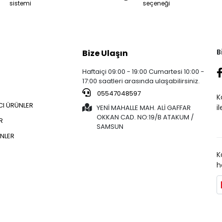
sistemi
seçeneği
B
Bize Ulaşın
Haftaiçi 09:00 - 19:00 Cumartesi 10:00 -
17:00 saatleri arasında ulaşabilirsiniz.
05547048597
K
CI ÜRÜNLER
i
YENİ MAHALLE MAH. ALİ GAFFAR
OKKAN CAD. NO:19/B ATAKUM /
R
SAMSUN
NLER
K
h