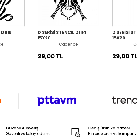
 D1118
D SERİSİ STENCIL D1114
D SERİSİ ST
15X20
15X20
ce
Cadence
C
29,00 TL
29,00 T
Güvenli Alışveriş
Geniş Ürün Yelpazesi
Güvenli ve kolay ödeme
Binlerce ürün ve kampan