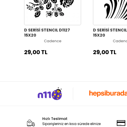
D SERİSİ STENCIL D1127
D SERİSİ STENCIL
15X20
15X20
Cadence
Caden
29,00 TL
29,00 TL
Hızlı Teslimat
Siparişleriniz en kısa sürede elinize