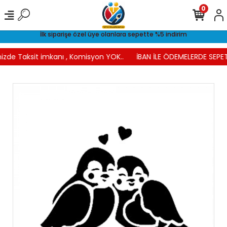
0
İlk siparişe özel üye olanlara sepette %5 indirim
izde Taksit imkanı , Komisyon YOK..
İBAN İLE ÖDEMELERDE SEPET