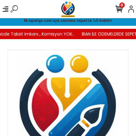
0
İlk siparişe özel üye olanlara sepette %5 indirim
izde Taksit imkanı , Komisyon YOK..
İBAN İLE ÖDEMELERDE SEPET