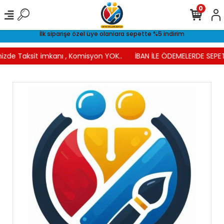
0
İlk siparişe özel üye olanlara sepette %5 indirim
izde Taksit imkanı , Komisyon YOK..
İBAN İLE ÖDEMELERDE SEPET