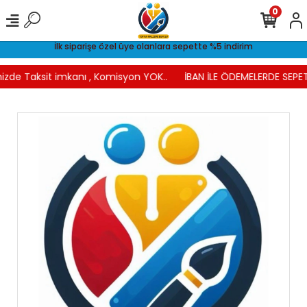
0
İlk siparişe özel üye olanlara sepette %5 indirim
izde Taksit imkanı , Komisyon YOK..
İBAN İLE ÖDEMELERDE SEPET