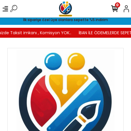
0
İlk siparişe özel üye olanlara sepette %5 indirim
izde Taksit imkanı , Komisyon YOK..
İBAN İLE ÖDEMELERDE SEPET