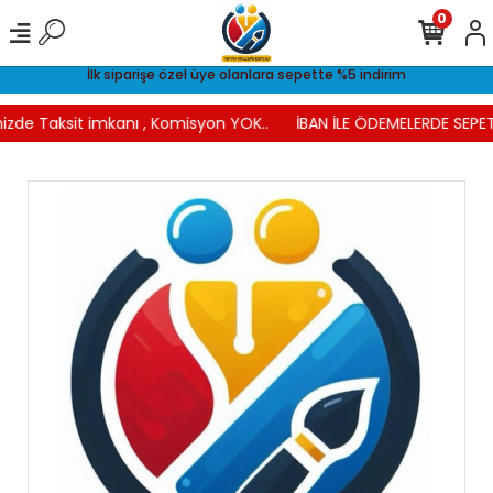
0
İlk siparişe özel üye olanlara sepette %5 indirim
izde Taksit imkanı , Komisyon YOK..
İBAN İLE ÖDEMELERDE SEPET