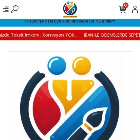
0
İlk siparişe özel üye olanlara sepette %5 indirim
izde Taksit imkanı , Komisyon YOK..
İBAN İLE ÖDEMELERDE SEPET