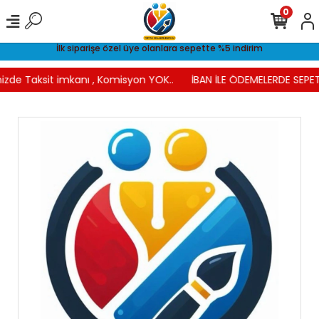
0
İlk siparişe özel üye olanlara sepette %5 indirim
izde Taksit imkanı , Komisyon YOK..
İBAN İLE ÖDEMELERDE SEPET