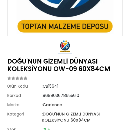
DOĞU'NUN GİZEMLİ DÜNYASI
KOLEKSİYONU OW-09 60X84CM
Ürün Kodu
:CB15641
Barkod
:8699036786556.0
Marka
:Cadence
Kategori
:DOĞU'NUN GİZEMLİ DÜNYASI
KOLEKSİYONU 60X84CM
Stok
:20+