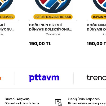
MLİ
DOĞU'NUN GİZEMLİ
DOĞU'NUN 
SİYONU
DÜNYASI KOLEKSİYONU
DÜNYASI K
M
OW-64 60X84CM
OW-63 60
ce
Cadence
C
150,00 TL
150,00 
Güvenli Alışveriş
Geniş Ürün Yelpazesi
Güvenli ve kolay ödeme
Binlerce ürün ve kampan