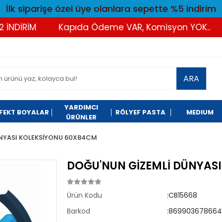
İlk siparişe özel üye olanlara sepette %5 indirim
DİRİM
Kapıda Ödeme VAR, Komisyon YOK..
T
ARA
YARDIMCI
FEKT BOYALAR
RÖLYEF PASTA
MEDIUM
ÜRÜNLER
NYASI KOLEKSİYONU 60X84CM
DOĞU'NUN GİZEMLİ DÜNYAS
Ürün Kodu
:CB15668
Barkod
:869903678664