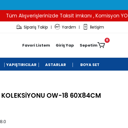
üm Alışverişlerinizde Taksit imkanı , Komisyon YOK..
Sipariş Takip
Yardım
İletişim
|
|
0
Favori Listem
Giriş Yap
Sepetim
YAPIŞTIRICILAR
ASTARLAR
BOYA SET
I KOLEKSİYONU OW-18 60X84CM
8.0