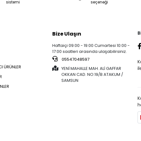
sistemi
seçeneği
B
Bize Ulaşın
Haftaiçi 09:00 - 19:00 Cumartesi 10:00 -
17:00 saatleri arasında ulaşabilirsiniz.
05547048597
K
CI ÜRÜNLER
i
YENİ MAHALLE MAH. ALİ GAFFAR
OKKAN CAD. NO:19/B ATAKUM /
R
SAMSUN
NLER
K
h