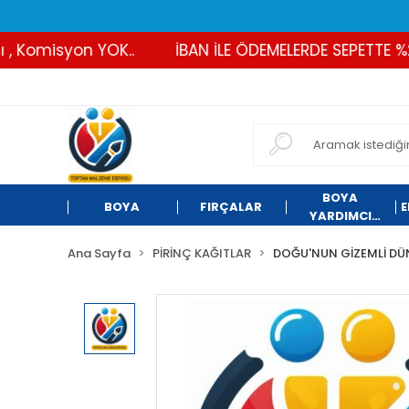
Komisyon YOK..
İBAN İLE ÖDEMELERDE SEPETTE %2 İN
BOYA
BOYA
FIRÇALAR
E
YARDIMCI
ÜRÜNLER
Ana Sayfa
PİRİNÇ KAĞITLAR
DOĞU'NUN GİZEMLİ DÜ