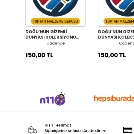
DOĞU'NUN GİZEMLİ
DOĞU'NUN GİZE
DÜNYASI KOLEKSİYONU
DÜNYASI KOLEK
OW-66 60X84CM
OW-65 60X84C
Cadence
Caden
150,00 TL
150,00 TL
Hızlı Teslimat
Siparişleriniz en kısa sürede elinize