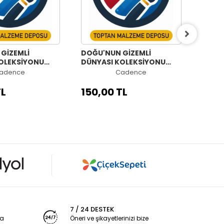
GİZEMLİ
DOĞU'NUN GİZEMLİ
DOĞU
OLEKSİYONU
DÜNYASI KOLEKSİYONU
DÜNY
X84CM
OW-62 60X84CM
OW-6
adence
Cadence
TL
150,00 TL
150,
7 / 24 DESTEK
ya
Öneri ve şikayetlerinizi bize