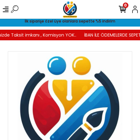
0
İlk siparişe özel üye olanlara sepette %5 indirim
izde Taksit imkanı , Komisyon YOK..
İBAN İLE ÖDEMELERDE SEPET