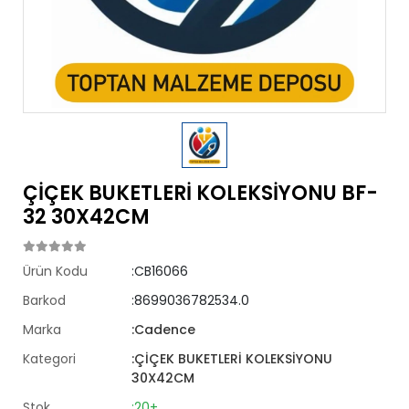
ÇİÇEK BUKETLERİ KOLEKSİYONU BF-
32 30X42CM
Ürün Kodu
:CB16066
Barkod
:8699036782534.0
Marka
:Cadence
Kategori
:ÇİÇEK BUKETLERİ KOLEKSİYONU
30X42CM
Stok
:20+