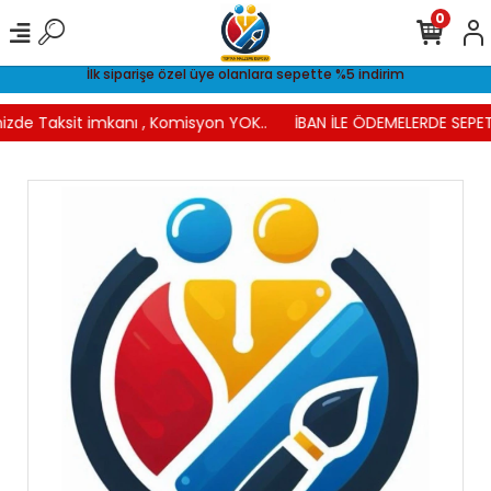
0
İlk siparişe özel üye olanlara sepette %5 indirim
izde Taksit imkanı , Komisyon YOK..
İBAN İLE ÖDEMELERDE SEPET