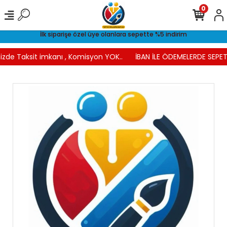
0
İlk siparişe özel üye olanlara sepette %5 indirim
izde Taksit imkanı , Komisyon YOK..
İBAN İLE ÖDEMELERDE SEPETT