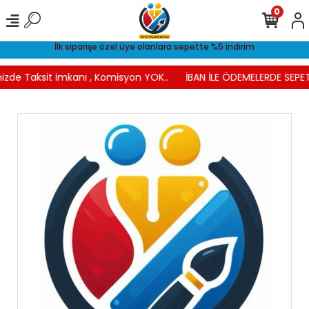
0
İlk siparişe özel üye olanlara sepette %5 indirim
izde Taksit imkanı , Komisyon YOK..
İBAN İLE ÖDEMELERDE SEPET