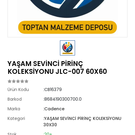
YAŞAM SEVİNCİ PİRİNÇ
KOLEKSİYONU JLC-007 60X60
Ürün Kodu
:CB16379
Barkod
:8684190300700.0
Marka
:Cadence
Kategori
:YAŞAM SEVİNCİ PİRİNÇ KOLEKSİYONU
30X30
Stok
:20+