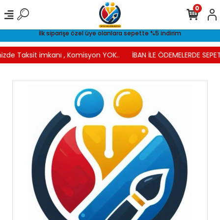
0
İlk siparişe özel üye olanlara sepette %5 indirim
izde Taksit imkanı , Komisyon YOK..
İBAN İLE ÖDEMELERDE SEPETT