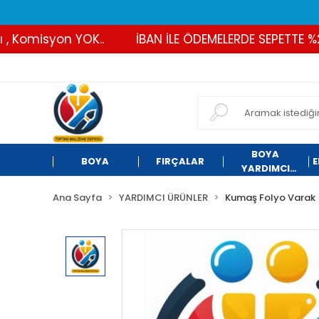
 Komisyon YOK..
İBAN İLE ÖDEMELERDE SEPETTE %2 İ
BOYA
BOYA
FIRÇALAR
E
YARDIMCI
ÜRÜNLER
Ana Sayfa
YARDIMCI ÜRÜNLER
Kumaş Folyo Varak