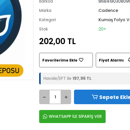
Barkod
:8684190308096
Marka
:Cadence
Kategori
:Kumaş Folyo V
Stok
:20+
202,00 TL
Favorilerime Ekle
Fiyat Alarmı
Havale/EFT ile
197,96 TL
Sepete Ekl
WHATSAPP İLE SİPARİŞ VER