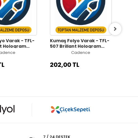
o Varak - TFL-
Kumaş Folyo Varak - TFL-
Kumaş
nt Hologram
507 Brillant Hologram
506 
m x 5m
Altın 17cm x 5m
Gümü
adence
Cadence
TL
202,00 TL
202,
7 / 24 DESTEK