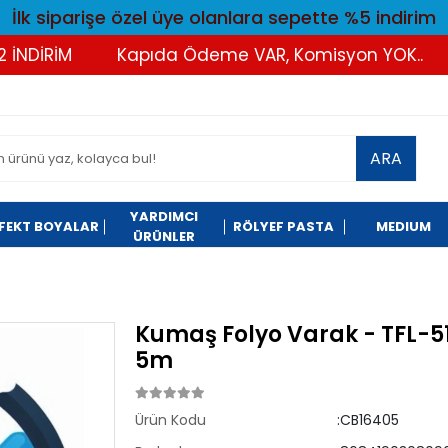
İlk siparişe özel üye olanlara sepette %5 indirim
NDİRİM
Kapıda Ödeme VAR, Komisyon YOK..
ARA
YARDIMCI
FEKT BOYALAR
RÖLYEF PASTA
MEDIUM
ÜRÜNLER
Kumaş Folyo Varak - TFL-5
5m
Ürün Kodu
:CB16405