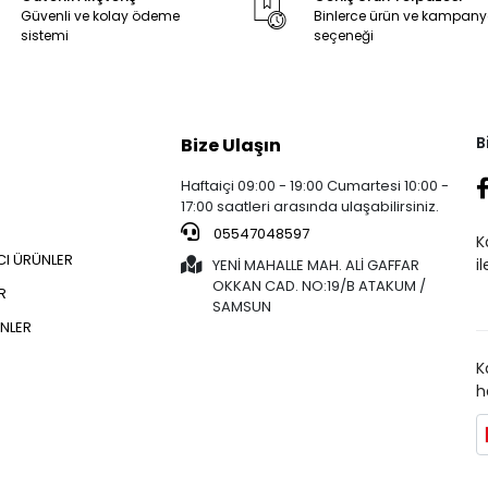
Güvenli ve kolay ödeme
Binlerce ürün ve kampan
sistemi
seçeneği
B
Bize Ulaşın
Haftaiçi 09:00 - 19:00 Cumartesi 10:00 -
17:00 saatleri arasında ulaşabilirsiniz.
05547048597
K
CI ÜRÜNLER
i
YENİ MAHALLE MAH. ALİ GAFFAR
OKKAN CAD. NO:19/B ATAKUM /
R
SAMSUN
NLER
K
h