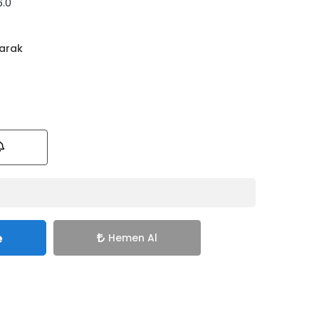
.0
arak
e
Hemen Al