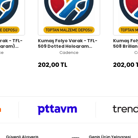
rak - TFL-
Kumaş Folyo Varak - TFL-
Kumaş Foly
logram)
509 Dotted Hologram
508 Brilla
Gümüş 17cm x 5m
Gümüş 17c
ce
Cadence
C
202,00 TL
202,00 
Güvenli Alışveriş
Geniş Ürün Yelpazesi