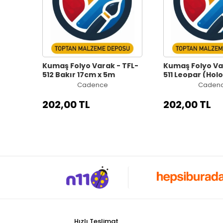
Kumaş Folyo Varak - TFL-
Kumaş Folyo Va
512 Bakır 17cm x 5m
511 Leopar (Ho
17cm x 5m
Cadence
Caden
202,00 TL
202,00 TL
Hızlı Teslimat