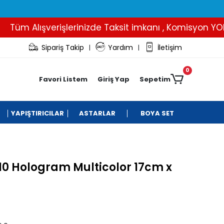
Tüm Alışverişlerinizde Taksit imkanı , Komisyon YOK..
Sipariş Takip
Yardım
İletişim
|
|
0
Favori Listem
Giriş Yap
Sepetim
YAPIŞTIRICILAR
ASTARLAR
BOYA SET
10 Hologram Multicolor 17cm x