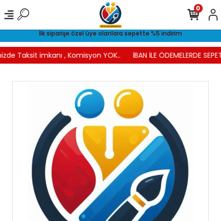
0
İlk siparişe özel üye olanlara sepette %5 indirim
izde Taksit imkanı , Komisyon YOK..
İBAN İLE ÖDEMELERDE SEPET