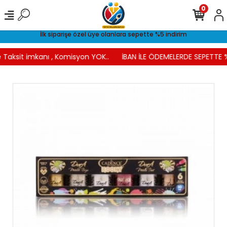
0
İlk siparişe özel üye olanlara sepette %5 indirim
 Taksit imkanı , Komisyon YOK..
İBAN İLE ÖDEMELERDE SEPETTE %