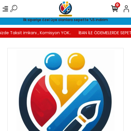
0
İlk siparişe özel üye olanlara sepette %5 indirim
izde Taksit imkanı , Komisyon YOK..
İBAN İLE ÖDEMELERDE SEPET