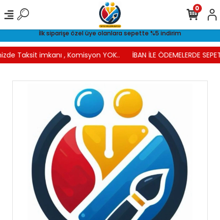
0
İlk siparişe özel üye olanlara sepette %5 indirim
izde Taksit imkanı , Komisyon YOK..
İBAN İLE ÖDEMELERDE SEPET