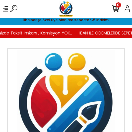
0
İlk siparişe özel üye olanlara sepette %5 indirim
izde Taksit imkanı , Komisyon YOK..
İBAN İLE ÖDEMELERDE SEPET