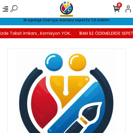
0
İlk siparişe özel üye olanlara sepette %5 indirim
izde Taksit imkanı , Komisyon YOK..
İBAN İLE ÖDEMELERDE SEPETT