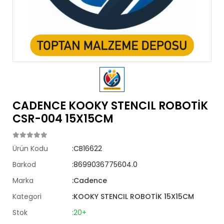
CADENCE KOOKY STENCIL ROBOTİK
CSR-004 15X15CM
Ürün Kodu
:CB16622
Barkod
:8699036775604.0
Marka
:Cadence
Kategori
:KOOKY STENCIL ROBOTİK 15X15CM
Stok
:20+