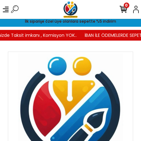
0
İlk siparişe özel üye olanlara sepette %5 indirim
izde Taksit imkanı , Komisyon YOK..
İBAN İLE ÖDEMELERDE SEPETT