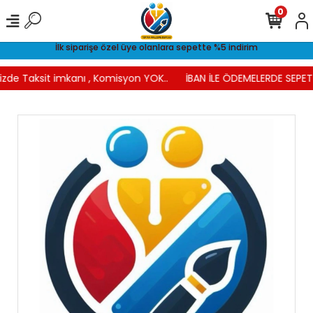
0
İlk siparişe özel üye olanlara sepette %5 indirim
izde Taksit imkanı , Komisyon YOK..
İBAN İLE ÖDEMELERDE SEPETT