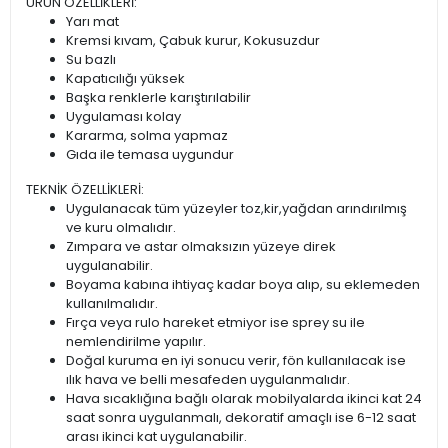
ÜRÜN ÖZELLİKLERİ:
Yarı mat
Kremsi kıvam, Çabuk kurur, Kokusuzdur
Su bazlı
Kapatıcılığı yüksek
Başka renklerle karıştırılabilir
Uygulaması kolay
Kararma, solma yapmaz
Gıda ile temasa uygundur
TEKNİK ÖZELLİKLERİ:
Uygulanacak tüm yüzeyler toz,kir,yağdan arındırılmış
ve kuru olmalıdır.
Zımpara ve astar olmaksızın yüzeye direk
uygulanabilir.
Boyama kabına ihtiyaç kadar boya alıp, su eklemeden
kullanılmalıdır.
Fırça veya rulo hareket etmiyor ise sprey su ile
nemlendirilme yapılır.
Doğal kuruma en iyi sonucu verir, fön kullanılacak ise
ılık hava ve belli mesafeden uygulanmalıdır.
Hava sıcaklığına bağlı olarak mobilyalarda ikinci kat 24
saat sonra uygulanmalı, dekoratif amaçlı ise 6-12 saat
arası ikinci kat uygulanabilir.