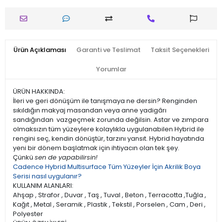
Ürün Açıklaması
Garanti ve Teslimat
Taksit Seçenekleri
Yorumlar
ÜRÜN HAKKINDA:
İleri ve geri dönüşüm ile tanışmaya ne dersin? Renginden
sıkıldığın makyaj masandan veya anne yadigârı
sandığından vazgeçmek zorunda değilsin. Astar ve zımpara
olmaksızın tüm yüzeylere kolaylıkla uygulanabilen Hybrid ile
rengini seç, kendin dönüştür, tarzını yansıt. Hybrid hayatında
yeni bir dönem başlatmak için ihtiyacın olan tek şey.
Çünkü
sen de yapabilirsin!
Cadence Hybrid Multisurface Tüm Yüzeyler İçin Akrilik Boya
Serisi nasıl uygulanır?
KULLANIM ALANLARI:
Ahşap , Strafor , Duvar , Taş , Tuval , Beton , Terracotta ,Tuğla ,
Kağıt , Metal , Seramik , Plastik , Tekstil , Porselen , Cam , Deri ,
Polyester