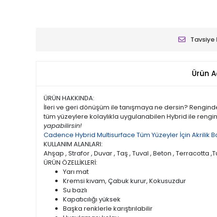
Tavsiye 
Ürün A
ÜRÜN HAKKINDA:
İleri ve geri dönüşüm ile tanışmaya ne dersin? Rengi
tüm yüzeylere kolaylıkla uygulanabilen Hybrid ile rengin
yapabilirsin!
Cadence Hybrid Multisurface Tüm Yüzeyler İçin Akrilik Bo
KULLANIM ALANLARI:
Ahşap , Strafor , Duvar , Taş , Tuval , Beton , Terracotta ,Tu
ÜRÜN ÖZELLİKLERİ:
Yarı mat
Kremsi kıvam, Çabuk kurur, Kokusuzdur
Su bazlı
Kapatıcılığı yüksek
Başka renklerle karıştırılabilir