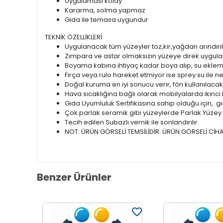
Uygulaması kolay
Kararma, solma yapmaz
Gıda ile temasa uygundur
TEKNİK ÖZELLİKLERİ:
Uygulanacak tüm yüzeyler toz,kir,yağdan arındırıl
Zımpara ve astar olmaksızın yüzeye direk uygulan
Boyama kabına ihtiyaç kadar boya alıp, su ekleme
Fırça veya rulo hareket etmiyor ise sprey su ile ne
Doğal kuruma en iyi sonucu verir, fön kullanılacak
Hava sıcaklığına bağlı olarak mobilyalarda ikinci 
Gıda Uyumluluk Sertifikasına sahip olduğu için, gı
Çok parlak seramik gibi yüzeylerde Parlak Yüzey As
Tecih edilen Subazlı vernik ile sonlandırılır.
NOT: ÜRÜN GÖRSELİ TEMSİLİDİR. ÜRÜN GÖRSELİ CİHA
Benzer Ürünler