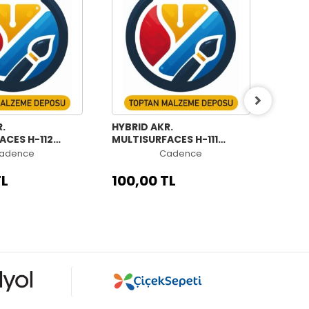
.
HYBRID AKR.
HYBRI
ACES H-112
MULTISURFACES H-111
MULTI
ML
KRALİYET YEŞİLİ 70ML
İLKB
adence
Cadence
TL
100,00 TL
100,