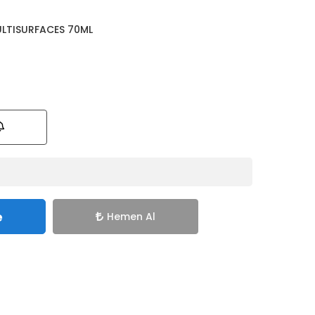
ULTISURFACES 70ML
e
Hemen Al