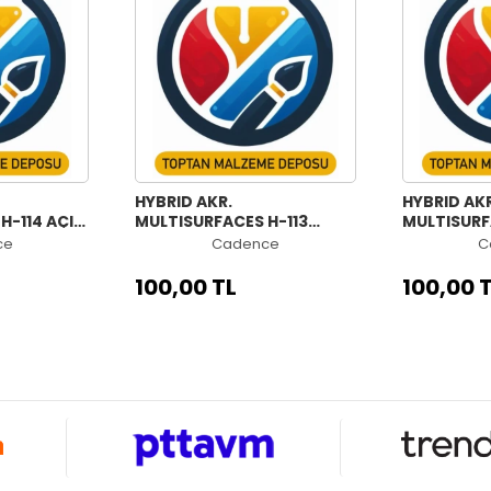
HYBRID AKR.
HYBRID AKR
H-114 AÇIK
MULTISURFACES H-113
MULTISURF
ZÜMRÜT YEŞİLİ 70ML
OFELYA 70
ce
Cadence
C
100,00 TL
100,00 