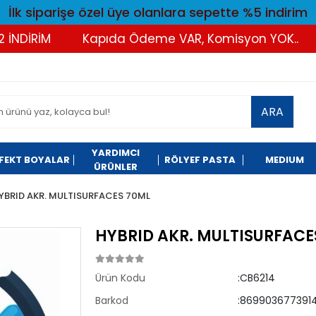
İlk siparişe özel üye olanlara sepette %5 indirim
İRİM
Kapıda Ödeme VAR, Komisyon YOK..
Tü
ARA
YARDIMCI
FEKT BOYALAR
RÖLYEF PASTA
MEDIUM
ÜRÜNLER
YBRID AKR. MULTISURFACES 70ML
HYBRID AKR. MULTISURFACE
Ürün Kodu
:CB6214
Barkod
:8699036773914