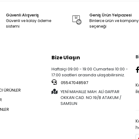
Güvenli Alışveriş
Geniş Ürün Yelpazesi
Güvenli ve kolay ödeme
Binlerce ürün ve kampan
sistemi
seçeneği
B
Bize Ulaşın
Haftaiçi 09:00 - 19:00 Cumartesi 10:00 -
17:00 saatleri arasında ulaşabilirsiniz.
05547048597
K
CI ÜRÜNLER
i
YENİ MAHALLE MAH. ALİ GAFFAR
OKKAN CAD. NO:19/B ATAKUM /
R
SAMSUN
NLER
K
h