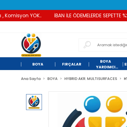
omisyon YOK..
İBAN İLE ÖDEMELERDE SEPETTE %2 İND
BOYA
BOYA
FIRÇALAR
E
YARDIMCI
ÜRÜNLER
Ana Sayfa
BOYA
HYBRID AKR. MULTISURFACES
H