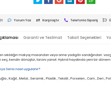
Et
Yorum Yaz
Karşılaştır
Telefonla Sipariş
Ü
çıklaması
Garanti ve Teslimat
Taksit Seçenekleri
Yo
nden sıkıldığın makyaj masandan veya anne yadigârı sandığından vaz
i seç, kendin dönüştür, tarzını yansıt. Hybrid hayatında yeni bir dönem
ya Serisi nasıl uygulanır?
ğla , Kağıt , Metal , Seramik , Plastik , Tekstil , Porselen , Cam , Deri , Po