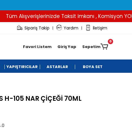
m Alışverişlerinizde Taksit imkanı , Komisyon YOK..
Sipariş Takip
Yardım
İletişim
|
|
0
Favori Listem
Giriş Yap
Sepetim
YAPIŞTIRICILAR
ASTARLAR
BOYA SET
S H-105 NAR ÇİÇEĞİ 70ML
.0